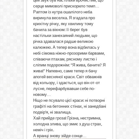
цей звук був настільки врочистим, що
серце мимоволі прискорило темп…
Раптом із нутра ошалілого неба
виринула веселка. Я згадала про
крихітну річку, яку хвилину тому
бачила за вікном: її берег був
настільки занехаяний людьми, що
річка здавалася радше великою
калюжею. А тепер вона відбилась у
небі сімома ніжно-прозорими барвами,
співаючи птахам, рясному листю і
сліпим подорожнім: “Я жива, бачите? Я
жива!” Напевно, саме тепер я бачу
апогей весняної краси. Світ обважнів
від кольору, і здається, що він от-от
лусне, перефарбувавши себе по-
новому…
Ніщо не псувало цієї краси: ні потворні
графіті на бетонних стінах, ні занедбані
подвір’я, ні звалища.
Хай прийде гроза! Грізна, нестримна,
холодна злива, що змиє з душ страх,
неміч і гріх.
А вранці знову зійде сонце…