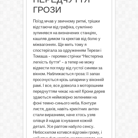
ГРОЗИ
Поїзд мчав у звичному ритмі, трішки
відстаючи від графіка, сумлінно
зупинявся на визначених станціях,
кашляв димом та кректав від болю у
міжвагоннях. Ще мить тому я
спостерігала за одруженням Терези і
Томаша – героями стрічки “Нестерпна
легкість буття” – а тепер не можу
відвести погляду від густої синяви за
вікном. Наближається гроза: її запах
просочується крізь шпарини у віконній
рамі. І все, все довкола з моторошним
передчуттям чекає на неї! Крони дерев
здаються неймовірно зеленими на
фоні темно-синього неба. Контури
листя, дахів, навіть крихітних антен
стали виразними, наче хтось узяв
олівця й надав існування кожній
деталі. Усе раптом набуло сенсу.
Небосхилом котився відгомін грому, і