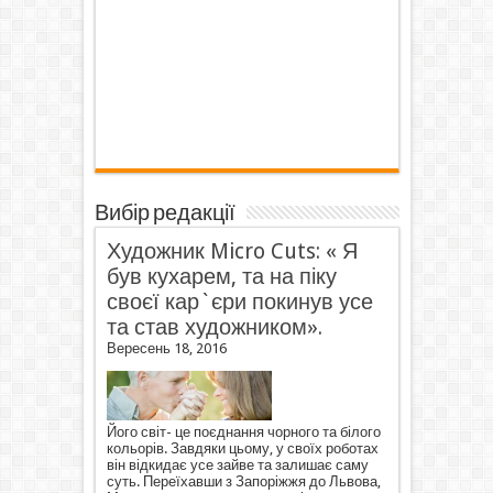
Вибір редакції
Художник Micro Cuts: « Я
був кухарем, та на піку
своєї кар`єри покинув усе
та став художником».
Вересень 18, 2016
Його світ- це поєднання чорного та білого
кольорів. Завдяки цьому, у своїх роботах
він відкидає усе зайве та залишає саму
суть. Переїхавши з Запоріжжя до Львова,