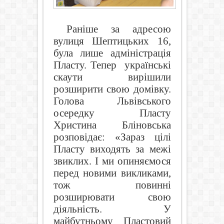
Раніше за адресою
вулиця Шептицьких 16,
була лише адміністрація
Пласту. Тепер
українські
скаути вирішили
розширити свою домівку.
Голова Львівського
осередку Пласту
Христина Бліновська
розповідає: «Зараз цілі
Пласту виходять за межі
звиклих. І ми опиняємося
перед новими викликами,
тож повинні
розширювати свою
діяльність. У
майбутньому Пластовий