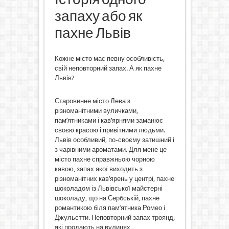
запаху або як
пахне Львів
Кожне місто має певну особливість,
свій неповторний запах. А як пахне
Львів?
Старовинне місто Лева з
різноманітними вуличками,
пам’ятниками і кав’ярнями заманює
своєю красою і привітними людьми.
Львів особливий, по-своєму затишний і
з чарівними ароматами. Для мене це
місто пахне справжньою чорною
кавою, запах якої виходить з
різноманітних кав’ярень у центрі, пахне
шоколадом із Львівської майстерні
шоколаду, що на Сербській, пахне
романтикою біля пам’ятника Ромео і
Джульєтти. Неповторний запах троянд,
які продають на вулицях…