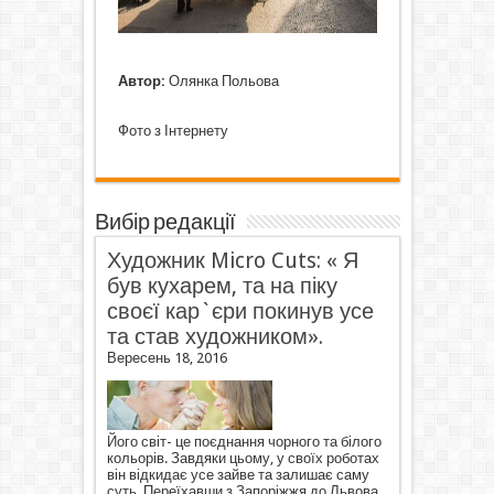
Автор:
Олянка Польова
Фото з Інтернету
Вибір редакції
Художник Micro Cuts: « Я
був кухарем, та на піку
своєї кар`єри покинув усе
та став художником».
Вересень 18, 2016
Його світ- це поєднання чорного та білого
кольорів. Завдяки цьому, у своїх роботах
він відкидає усе зайве та залишає саму
суть. Переїхавши з Запоріжжя до Львова,