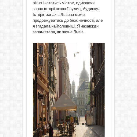
вікно і кататись містом, вдихаючи
запах історії кожної вулиці, будинку.
Історія запахів Львова може
продовжуватись до безкінечності, але
я згадала найголовніші. Я назавжди
запам’ятала, як пахне Львів.