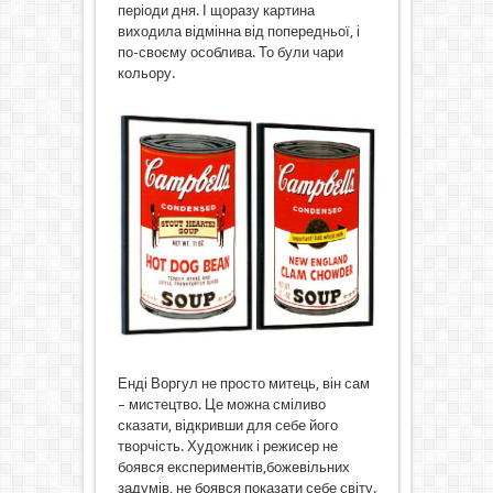
періоди дня. І щоразу картина
виходила відмінна від попередньої, і
по-своєму особлива. То були чари
кольору.
Енді Воргул не просто митець, він сам
– мистецтво. Це можна сміливо
сказати, відкривши для себе його
творчість. Художник і режисер не
боявся експериментів,божевільних
задумів, не боявся показати себе світу.