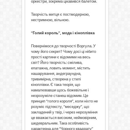
оркестри, зокрема цікавився балетом.
Творчість митця є постмодерною,
нестримною, вільною.
“Голий король”, мода і кіноплівка
Повернімося до творчості Воргула. У
чому його секрет? Чому досі ці нібито
прості картини є відомими на весь
світ? Його творчість: смілива,
епатажна, ловить момент, містить
нашарування, андеграундна,
тривимірна, створена у стилі
кіноплівки. Є така теорія, що
намалювавши щось божевільне і
незрозуміле станеш відомим. Це
принцип “голого короля”, коли ніхто не
розуміє підтексту, “меседжу”, що
закладений у твір, і через нерозуміння
це вважається високим, неймовірним,
шедевральним. Така особливість
характерна для “Чорного квадрату”