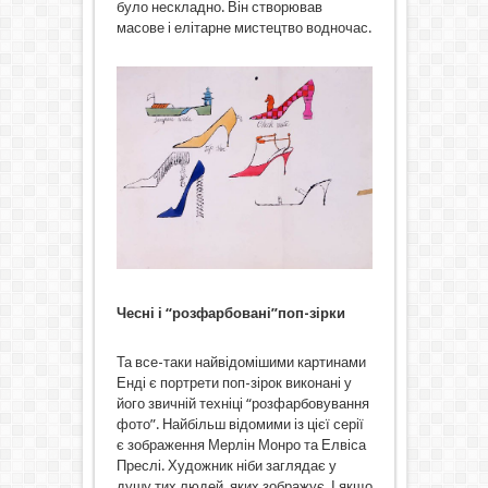
було нескладно. Він створював
масове і елітарне мистецтво водночас.
Чесні і “розфарбовані”поп-зірки
Та все-таки найвідомішими картинами
Енді є портрети поп-зірок виконані у
його звичній техніці “розфарбовування
фото”. Найбільш відомими із цієї серії
є зображення Мерлін Монро та Елвіса
Преслі. Художник ніби заглядає у
душу тих людей, яких зображує. І якщо