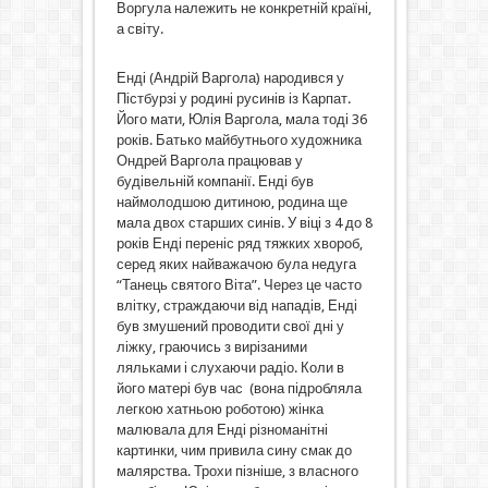
Воргула належить не конкретній країні,
а світу.
Енді (Андрій Варгола) народився у
Пістбурзі у родині русинів із Карпат.
Його мати, Юлія Варгола, мала тоді 36
років. Батько майбутнього художника
Ондрей Варгола працював у
будівельній компанії. Енді був
наймолодшою дитиною, родина ще
мала двох старших синів. У віці з 4 до 8
років Енді переніс ряд тяжких хвороб,
серед яких найважачою була недуга
“Танець святого Віта”. Через це часто
влітку, страждаючи від нападів, Енді
був змушений проводити свої дні у
ліжку, граючись з вирізаними
ляльками і слухаючи радіо. Коли в
його матері був час (вона підробляла
легкою хатньою роботою) жінка
малювала для Енді різноманітні
картинки, чим привила сину смак до
малярства. Трохи пізніше, з власного