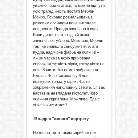
уважно придивитися, то можна відчути
усю трагедійність постаті Мерлін
Монро. Яскраво розмальована з
рожевим обличчям вона виглядає
нещасною. Правда захована в очах.
Вони дивляться з-під вій якось
знічено, розгублено. Можливо, Мерлін
так і не знайшла сенсу життя. А ота
пудра, надмірна фарба на обличчі –
лише маска за якою прихована
справжня сутність зірки, котру ніхто не
хоче бачити. Так само і зображення
Елвіса. Воно виконане у більш
похмурих тонах, у сірих. Часто
зображення наполовину стерте. Співак
наставив на глядача пістолет, його
обличчя скривлене. Можливо, Елвіс
хоче захиститися?
15 кадрів “живого” портрету
Не дивно, що з таким сприйняттям