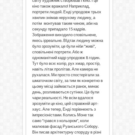
світу художник створював і кіно. І це
кіно також вражало! Наприклад,
портрети людей. Енді упродовж трьох
хвилин знімав нерухому людину, а
потім монтував таким чином, аби на
секунду припадало 15 кадрів.
Зображення виходило сповільнене,
якесь ірреальне. ВІдтак людину можна
було зрозуміти, це були ніби “живі”,
сповільнені портрети. Або ж
одноманітний кадр упродовж 8 годин.
Тут було все: колір, рух хмар, простір,
навіть літак пролітав. Але камера не
рухалася. Ми просто спостерігали за
шматочком світу, за тим як конкретно в
цьому місці займається ранок, минає
день, розливаються сутінки. Це були
чари реальності. Не всім вдалося
зрозуміти це кіно, цей справжній арт-
хаус. Але тепер, Енді порівнюють з
імпресіоністами. Колись Моне так
само “грався з кольором”, коли
малював фасад Руанського Собору.
Він писав архітектурну споруду в різні