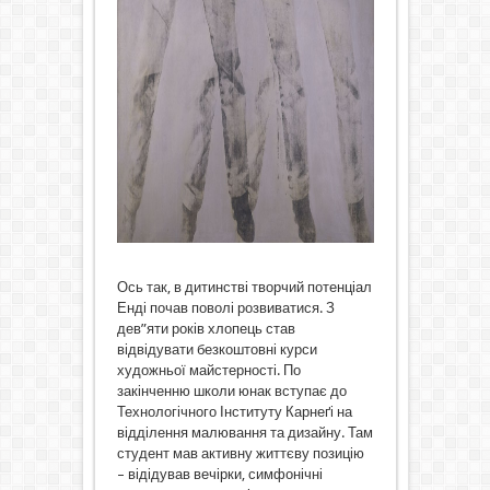
Ось так, в дитинстві творчий потенціал
Енді почав поволі розвиватися. З
дев”яти років хлопець став
відвідувати безкоштовні курси
художньої майстерності. По
закінченню школи юнак вступає до
Технологічного Інституту Карнеґі на
відділення малювання та дизайну. Там
студент мав активну життєву позицію
– відідував вечірки, симфонічні