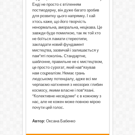
Енді не просто є втіленням
постмодерну, він дуже багато зробив
для розвитку цього напрямку. І хай
хтось каже, що його творчість
ненормальна, аморальна, нецікава. Це
завжди буде помилкою, так як той хто
не боїться ламати стереотипи,
закладати новий фундамент
мистецтва, зазвичай і залишається у
пам”яті поколінь. Стандартне,
шаблонне, правильне не є мистецтвом,
це просто сурогат, який нав”язував
нам соцреалізм. Немає грань
людському потенціалу, адже всі ми
черпаємо натхнення з неозорих глибин
космосу, якими власне і пов”язані.
“Колективне несвідоме” є в кожному з
нас, але не кожен може повною мірою
почути цей голос.
Автор:
Оксана Бабенко