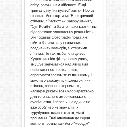
світу, розумінням дійсності. Енді
тримав руку “на пульсі” життя. Про це
говорять його картини: “Електричний
стілець”, “Расистські заворушення”,
“Суп Кембл” та багато інших картин, які
відображали злободенну реальність.
Він подавав фотографії подій, які
нібито бачили всі у незвичних
поєднаннях кольорів, зі стертими
лініями. Не так, як бачили це всі.
Художник ніби фіксує нашу увагу,
змушує задуматися над явищами
повсякденності ретельніше,
спробувати зрозуміти їх по-іншому. І
можливо вжахнутися. Електричний
стілець, расова нетерпимість,
напівфабрикати все було характерно
для тогочасного американського
суспільства. І пересічні люди на це
вже особливо не зважали, їх
турубувало власне життя, мілкі
проблеми. Енді апелював до серця
кожного і розпізнати його “меседж”