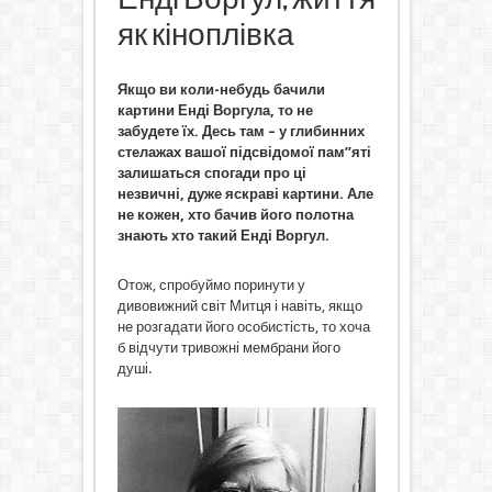
як кіноплівка
Якщо ви коли-небудь бачили
картини Енді Воргула, то не
забудете їх. Десь там – у глибинних
стелажах вашої підсвідомої пам”яті
залишаться спогади про ці
незвичні, дуже яскраві картини. Але
не кожен, хто бачив його полотна
знають хто такий Енді Воргул.
Отож, спробуймо поринути у
дивовижний світ Митця і навіть, якщо
не розгадати його особистість, то хоча
б відчути тривожні мембрани його
душі.