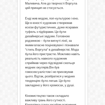
Малевича. Але до творчості Воргула
цей принцип не стосується.
Енді жив модою, поп-культурою і кіно.
Ще в юності художник створював
ескізи футуристичних, дуже яскравих
туфель з підборами. Це були
дизайнерські задуми. Головною
родзинкою – були вигнуті лінії, за
якими власне поціновувачі і пізнавали
“стиль Воргула” в дизайнерстві. Мода
була його пристрастю. Можливо навіть
реальність навколо художник
сприймав через підсвідомі скельця
модних окулярів.Він був
гомосексуалістом і не приховував
цього. Відтак, розібратися у модних
тенденціях було легше. Це було
закладено у його хромосах, у душі.
Кіномистецтво також складало
важливу грань його сутності.
Кіноплівка стала засобом осягнення