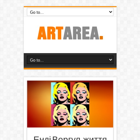
Енді Воргул, життя