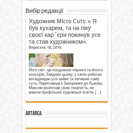
Вибір редакції
Художник Micro Cuts: « Я
був кухарем, та на піку
своєї кар`єри покинув усе
та став художником».
Вересень 18, 2016
Його світ- це поєднання чорного та білого
кольорів. Завдяки цьому, у своїх роботах
він відкидає усе зайве та залишає саму
суть. Переїхавши з Запоріжжя до Львова,
Максим розпочав свою творчість, не
маючи профільної художньої освіти.
[…]
ArtArea